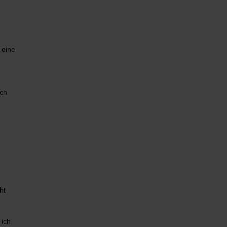
 eine
Ich
ht
 ich