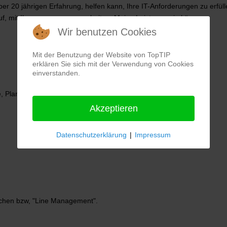
ber 20 jährigen Erfahrung, helfen kann, Ihre IT-Anforderungen zu erfüll
uf, mit Ihnen zusammenzuarbeiten. Meine Leistungen in kürze:
Wir benutzen Cookies
Mit der Benutzung der Website von TopTIP
erklären Sie sich mit der Verwendung von Cookies
einverstanden.
, Planung & Realisierung.
Akzeptieren
Datenschutzerklärung
|
Impressum
achen bzw, "Line Management".