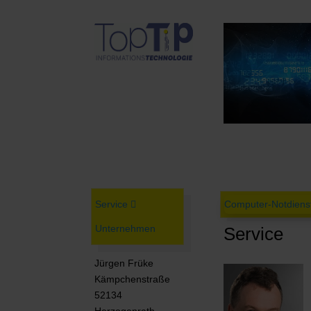
Service
Computer-Notdiens
Unternehmen
Service
Jürgen Früke
Kämpchenstraße
52134
Herzogenrath