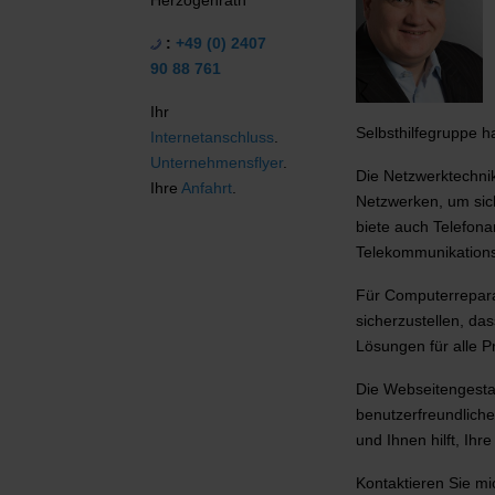
:
+49 (0) 2407
90 88 761
Ihr
Selbsthilfegruppe h
Internetanschluss
.
Unternehmensflyer
.
Die Netzwerktechnik
Ihre
Anfahrt
.
Netzwerken, um sic
biete auch Telefona
Telekommunikationsb
Für Computerrepara
sicherzustellen, d
Lösungen für alle P
Die Webseitengesta
benutzerfreundliche
und Ihnen hilft, Ihr
Kontaktieren Sie mi