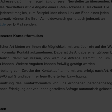
l-Adresse dafür, Ihnen regelmäßig unseren Newsletter zu übersenden. 
s Newsletters ist die Angabe einer E-Mail-Adresse ausreichend. Die
jederzeit möglich, zum Beispiel über einen Link am Ende eines jeden
lternativ können Sie Ihren Abmeldewunsch gerne auch jederzeit an
t.de
per E-Mail senden.
unseres Kontaktformulars
licher Art bieten wir Ihnen die Möglichkeit, mit uns über ein auf der W
es Formular Kontakt aufzunehmen. Dabei ist die Angabe einer gültigen 
rderlich, damit wir wissen, von wem die Anfrage stammt und um 
 können. Weitere Angaben können freiwillig getätigt werden.
rbeitung zum Zwecke der Kontaktaufnahme mit uns erfolgt nach Art. 6
SGVO auf Grundlage Ihrer freiwillig erteilten Einwilligung.
Benutzung des Kontaktformulars von uns erhobenen personenbezo
ach Erledigung der von Ihnen gestellten Anfrage automatisch gelöscht
aten