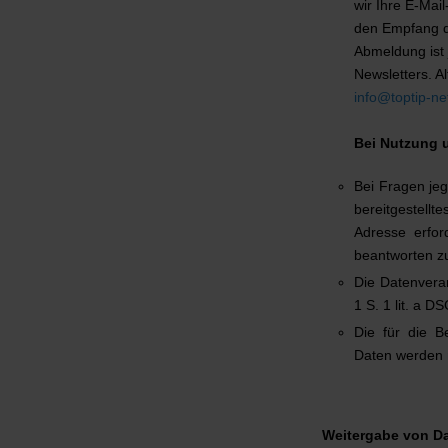
wir Ihre E-Mai
den Empfang de
Abmeldung ist 
Newsletters. A
info@toptip-ne
Bei Nutzung 
Bei Fragen jeg
bereitgestellt
Adresse erfo
beantworten zu
Die Datenvera
1 S. 1 lit. a D
Die für die 
Daten werden n
Weitergabe von D