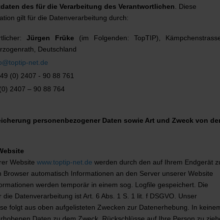
aten des für die Verarbeitung des Verantwortlichen
. Diese
tion gilt für die Datenverarbeitung durch:
tlicher:
Jürgen Früke
(im Folgenden: TopTIP), Kämpchenstrass
rzogenrath, Deutschland
fo@toptip-net.de
+49 (0) 2407 - 90 88 761
(0) 2407 – 90 88 764
icherung personenbezogener Daten sowie Art und Zweck von de
Website
rer Website
www.toptip-net.de
werden durch den auf Ihrem Endgerät 
Browser automatisch Informationen an den Server unserer Website
ormationen werden temporär in einem sog. Logfile gespeichert. Die
die Datenverarbeitung ist Art. 6 Abs. 1 S. 1 lit. f DSGVO. Unser
sse folgt aus oben aufgelisteten Zwecken zur Datenerhebung. In keinem
erhobenen Daten zu dem Zweck, Rückschlüsse auf Ihre Person zu zieh