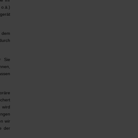
o.ä.)
gerät
t dem
durch
r Sie
nnen,
assen
oräre
chert
 wird
ungen
n wir
e der