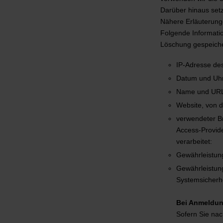
Darüber hinaus set
Nähere Erläuterunge
Folgende Informatio
Löschung gespeiche
IP-Adresse de
Datum und Uhrz
Name und URL 
Website, von d
verwendeter B
Access-Provid
verarbeitet:
Gewährleistun
Gewährleistun
Systemsicherhe
Bei Anmeldun
Sofern Sie nac