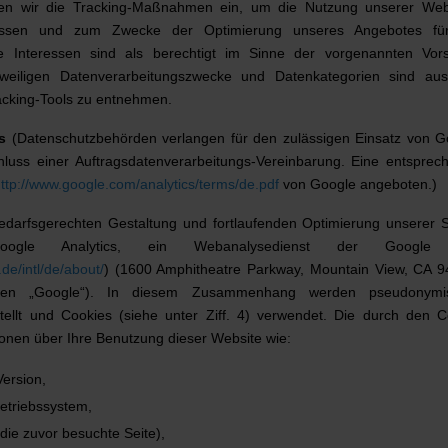
n wir die Tracking-Maßnahmen ein, um die Nutzung unserer Web
rfassen und zum Zwecke der Optimierung unseres Angebotes fü
e Interessen sind als berechtigt im Sinne der vorgenannten Vorsc
weiligen Datenverarbeitungszwecke und Datenkategorien sind au
cking-Tools zu entnehmen.
s
(Datenschutzbehörden verlangen für den zulässigen Einsatz von G
hluss einer Auftragsdatenverarbeitungs-Vereinbarung. Eine entsprec
ttp://www.google.com/analytics/terms/de.pdf
von Google angeboten.)
arfsgerechten Gestaltung und fortlaufenden Optimierung unserer S
ogle Analytics, ein Webanalysedienst der Google 
de/intl/de/about/
) (1600 Amphitheatre Parkway, Mountain View, CA 9
en „Google“). In diesem Zusammenhang werden pseudonymis
stellt und Cookies (siehe unter Ziff. 4) verwendet. Die durch den C
onen über Ihre Benutzung dieser Website wie:
ersion,
etriebssystem,
die zuvor besuchte Seite),