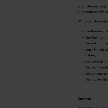
Eine Übermittlung
aufgeführten Zwecken
Wir geben Ihre pers
Sie Ihre nach A
die Weitergabe
Verteidigung v
dass Sie ein ü
haben,
für den Fall, d
Verpflichtung 
dies gesetzlich
Vertragsverhält
Cookies
Wir setzen auf unse