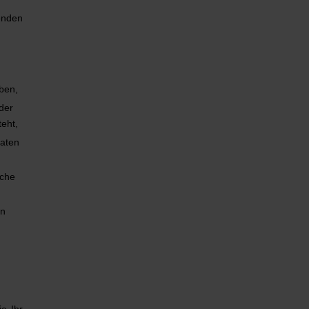
enden
aben,
der
eht,
Daten
iche
on
ie Ihr