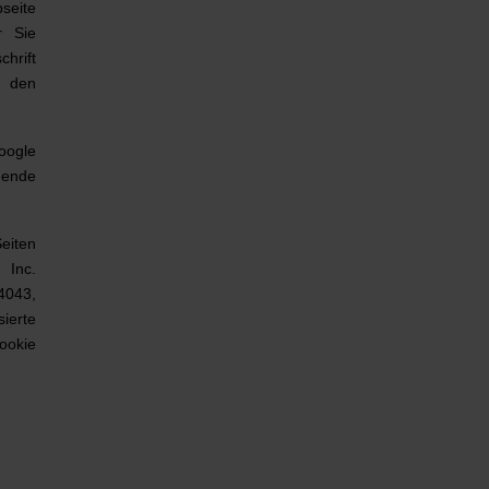
seite
r Sie
hrift
s den
oogle
hende
eiten
Inc.
4043,
ierte
ookie