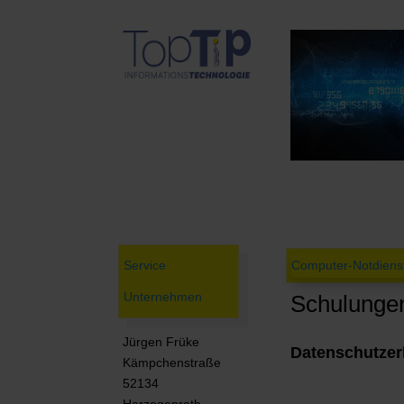
Service
Computer-Notdiens
Unternehmen
Schulunge
Jürgen Früke
Datenschutzer
Kämpchenstraße
52134
Herzogenrath