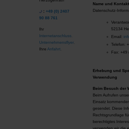
Name und Kontaktd
Datenschutz-Informa
:
+49 (0) 2407
90 88 761
Verantwor
52134 He
Ihr
Internetanschluss
.
Email:
in
Unternehmensflyer
.
Telefon: 
Ihre
Anfahrt
.
Fax: +49 
Erhebung und Spe
Verwendung
Beim Besuch der 
Beim Aufrufen unse
Einsatz kommenden 
gesendet. Diese Inf
Rechtsgrundlage für 
berechtigtes Intere
verwenden wir die 