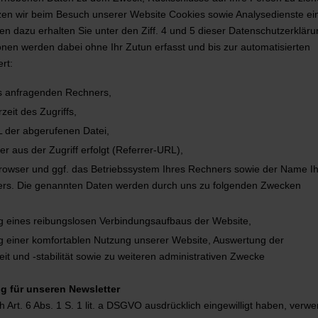
zen wir beim Besuch unserer Website Cookies sowie Analysedienste ei
n dazu erhalten Sie unter den Ziff. 4 und 5 dieser Datenschutzerkläru
nen werden dabei ohne Ihr Zutun erfasst und bis zur automatisierten
rt:
s anfragenden Rechners,
eit des Zugriffs,
der abgerufenen Datei,
er aus der Zugriff erfolgt (Referrer-URL),
rowser und ggf. das Betriebssystem Ihres Rechners sowie der Name I
ers. Die genannten Daten werden durch uns zu folgenden Zwecken
g eines reibungslosen Verbindungsaufbaus der Website,
g einer komfortablen Nutzung unserer Website, Auswertung der
it und -stabilität sowie zu weiteren administrativen Zwecke
g für unseren Newsletter
h Art. 6 Abs. 1 S. 1 lit. a DSGVO ausdrücklich eingewilligt haben, verw