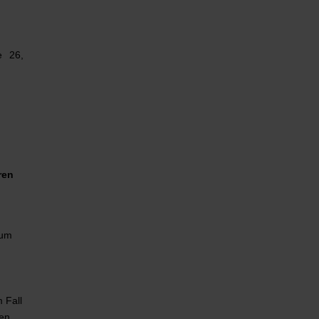
e 26,
ren
zum
 Fall
en.