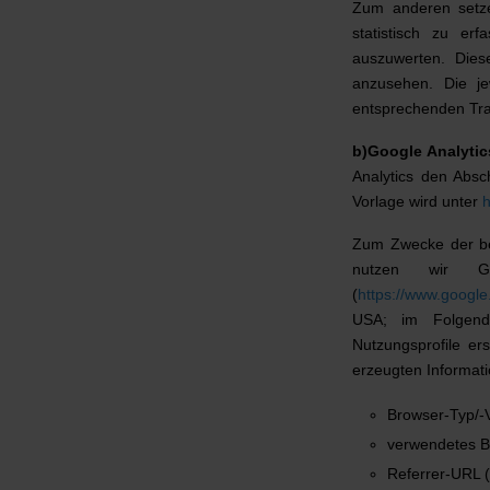
Zum anderen setze
statistisch zu e
auszuwerten. Dies
anzusehen. Die je
entsprechenden Tra
b)Google Analytic
Analytics den Absc
Vorlage wird unter
h
Zum Zwecke der bed
nutzen wir Go
(
https://www.google.
USA; im Folgend
Nutzungsprofile er
erzeugten Informati
Browser-Typ/-V
verwendetes B
Referrer-URL (