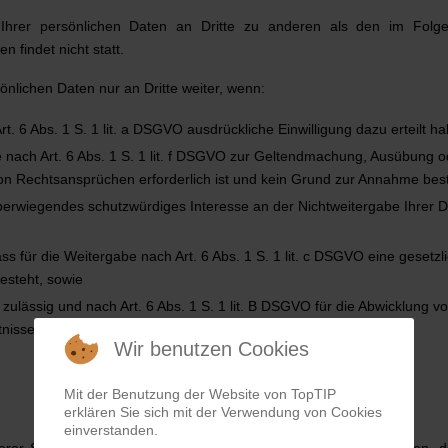
 Ihrer persönlichen Daten an Dritte zu anderen als den im Folg
 findet nicht statt.
önlichen Daten nur an Dritte weiter, wenn:
rt. 6 Abs. 1 S. 1 lit. a DSGVO ausdrückliche Einwilligung dazu erteilt h
 nach Art. 6 Abs. 1 S. 1 lit. f DSGVO zur Geltendmachung, Ausübung o
on Rechtsansprüchen erforderlich ist und kein Grund zur Annahme best
berwiegendes schutzwürdiges Interesse an der Nichtweitergabe Ihrer 
ass für die Weitergabe nach Art. 6 Abs. 1 S. 1 lit. c DSGVO eine gesetzl
besteht, sowie
 zulässig und nach Art. 6 Abs. 1 S. 1 lit. B DSGVO für die Abwicklung v
nissen mit Ihnen erforderlich ist.
Wir benutzen Cookies
Mit der Benutzung der Website von TopTIP
erklären Sie sich mit der Verwendung von Cookies
einverstanden.
rer Seite Cookies ein. Hierbei handelt es sich um kleine Dateien, d