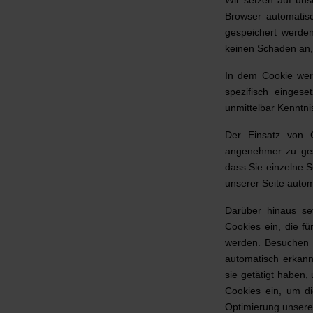
Browser automatisc
gespeichert werde
keinen Schaden an, 
In dem Cookie wer
spezifisch einges
unmittelbar Kenntnis
Der Einsatz von C
angenehmer zu ges
dass Sie einzelne 
unserer Seite autom
Darüber hinaus set
Cookies ein, die f
werden. Besuchen S
automatisch erkann
sie getätigt haben
Cookies ein, um d
Optimierung unseres