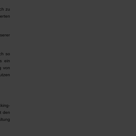
ch zu
ierten
serer
ch so
s ein
g von
utzen
king-
t den
ltung